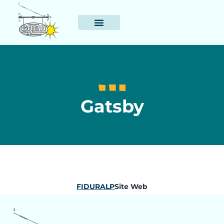
Gatsby
FIDURALP
Site Web