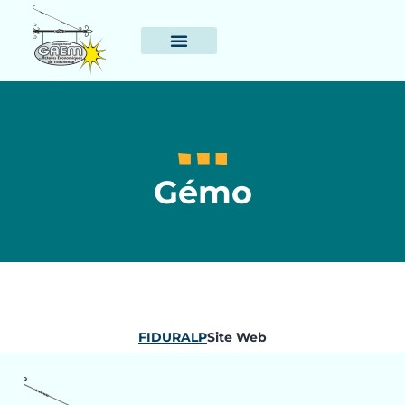
Gémo
FIDURALP
Site Web