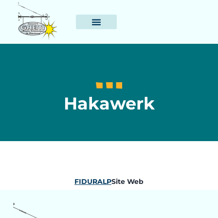
Hakawerk
FIDURALP
Site Web