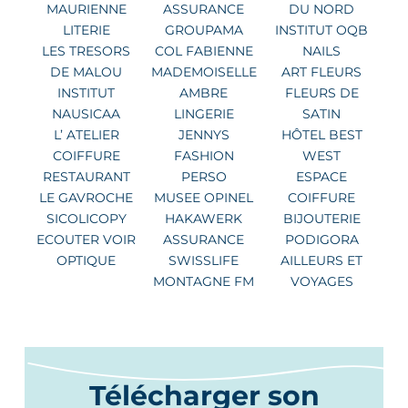
MAURIENNE
ASSURANCE
DU NORD
LITERIE
GROUPAMA
INSTITUT OQB
LES TRESORS
COL FABIENNE
NAILS
DE MALOU
MADEMOISELLE
ART FLEURS
INSTITUT
AMBRE
FLEURS DE
NAUSICAA
LINGERIE
SATIN
L’ ATELIER
JENNYS
HÔTEL BEST
COIFFURE
FASHION
WEST
RESTAURANT
PERSO
ESPACE
LE GAVROCHE
MUSEE OPINEL
COIFFURE
SICOLICOPY
HAKAWERK
BIJOUTERIE
ECOUTER VOIR
ASSURANCE
PODIGORA
OPTIQUE
SWISSLIFE
AILLEURS ET
MONTAGNE FM
VOYAGES
Télécharger son