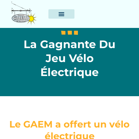
La Gagnante Du
Jeu Vélo
Électrique
Le GAEM a offert un vélo
électrique